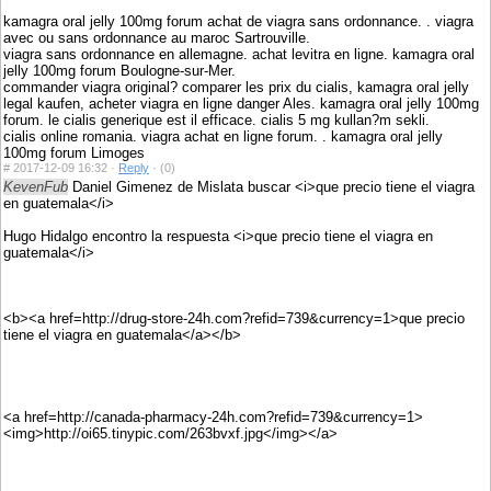
kamagra oral jelly 100mg forum achat de viagra sans ordonnance. . viagra
avec ou sans ordonnance au maroc Sartrouville.
viagra sans ordonnance en allemagne. achat levitra en ligne. kamagra oral
jelly 100mg forum Boulogne-sur-Mer.
commander viagra original? comparer les prix du cialis, kamagra oral jelly
legal kaufen, acheter viagra en ligne danger Ales. kamagra oral jelly 100mg
forum. le cialis generique est il efficace. cialis 5 mg kullan?m sekli.
cialis online romania. viagra achat en ligne forum. . kamagra oral jelly
100mg forum Limoges
#
2017-12-09 16:32 ·
Reply
·
(0)
KevenFub
Daniel Gimenez de Mislata buscar <i>que precio tiene el viagra
en guatemala</i>
Hugo Hidalgo encontro la respuesta <i>que precio tiene el viagra en
guatemala</i>
<b><a href=http://drug-store-24h.com?refid=739&currency=1>que precio
tiene el viagra en guatemala</a></b>
<a href=http://canada-pharmacy-24h.com?refid=739&currency=1>
<img>http://oi65.tinypic.com/263bvxf.jpg</img></a>