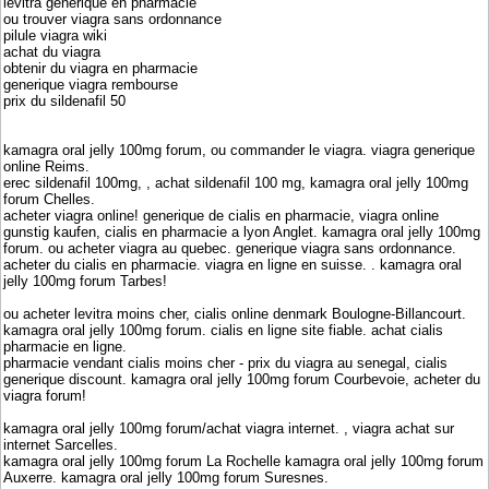
levitra generique en pharmacie
ou trouver viagra sans ordonnance
pilule viagra wiki
achat du viagra
obtenir du viagra en pharmacie
generique viagra rembourse
prix du sildenafil 50
kamagra oral jelly 100mg forum, ou commander le viagra. viagra generique
online Reims.
erec sildenafil 100mg, , achat sildenafil 100 mg, kamagra oral jelly 100mg
forum Chelles.
acheter viagra online! generique de cialis en pharmacie, viagra online
gunstig kaufen, cialis en pharmacie a lyon Anglet. kamagra oral jelly 100mg
forum. ou acheter viagra au quebec. generique viagra sans ordonnance.
acheter du cialis en pharmacie. viagra en ligne en suisse. . kamagra oral
jelly 100mg forum Tarbes!
ou acheter levitra moins cher, cialis online denmark Boulogne-Billancourt.
kamagra oral jelly 100mg forum. cialis en ligne site fiable. achat cialis
pharmacie en ligne.
pharmacie vendant cialis moins cher - prix du viagra au senegal, cialis
generique discount. kamagra oral jelly 100mg forum Courbevoie, acheter du
viagra forum!
kamagra oral jelly 100mg forum/achat viagra internet. , viagra achat sur
internet Sarcelles.
kamagra oral jelly 100mg forum La Rochelle kamagra oral jelly 100mg forum
Auxerre. kamagra oral jelly 100mg forum Suresnes.