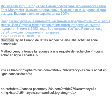
Любителям Игр! Сегодня это Самая популярная экономическая игра
Fruit Money.Нет, никаких ограничений. Никаких скрытых условий для
вывода. Выводи сколько заработал на 100%
Предлагаю рекламу в интернете частникам и предприятиям от 20 usd в
месяц. Или Обучаю менеджеров фирм интернет рекламе быстро,
недорого. В теме с 1993 года. Все секреты YouTube,Pinterest, соц.
сетей, лучшие программы и так далее.
#
2017-12-09 16:26 ·
Reply
·
(0)
Brantbep
Dylan Durand de Istres recherche <i>cialis achat en ligne
canada</i>
Matheo Leroy a trouve la reponse a une requete de recherche <i>cialis
achat en ligne canada</i>
<b><a href=http://pharm-24h.com?refid=739&currency=1>cialis achat en
ligne canada</a></b>
<a href=http://canada-pharmacy-24h.com?refid=739&currency=1>
<img>http://oi64.tinypic.com/xm8uuf.jpg</img></a>