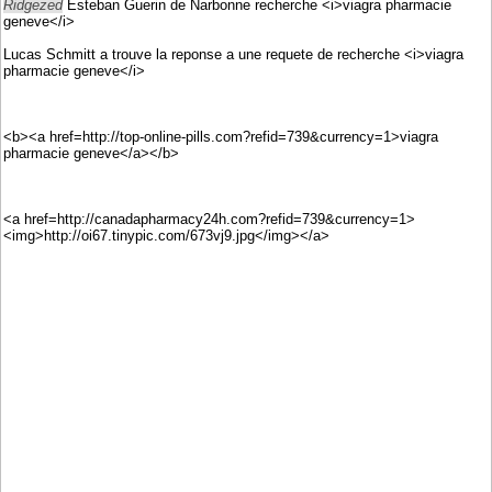
Ridgezed
Esteban Guerin de Narbonne recherche <i>viagra pharmacie
geneve</i>
Lucas Schmitt a trouve la reponse a une requete de recherche <i>viagra
pharmacie geneve</i>
<b><a href=http://top-online-pills.com?refid=739&currency=1>viagra
pharmacie geneve</a></b>
<a href=http://canadapharmacy24h.com?refid=739&currency=1>
<img>http://oi67.tinypic.com/673vj9.jpg</img></a>