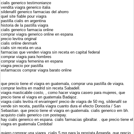
cialis generico testimonianze
vendita viagra generico italia
sildenafil generico farmacias del ahorro
quel site fiable pour viagra
pastilla cialis en argentina
historia de la pastilla viagra
cialis generico farmacia online
comprar viagra generico online en espana
precio levitra original
cialis online denmark
cialis sin receta en usa
farmacias que venden viagra sin receta en capital federal
comprar viagra para hombres
comprar viagra femenina en espana
viagra precio por pastilla
esfarmacos comprar viagra barato online
que precio tiene el viagra en guatemala, comprar una pastilla de viagra.
comprar levitra en madrid sin receta Sabadell.
viagra masticabile costo, , como hacer viagra casero para mujeres, que
precio tiene el viagra en guatemala Badajoz.
viagra cialis levitra nl ervaringen! precio de viagra de 50 mg, sildenafil se
vende sin receta, pastilla viagra cuanto dura el efecto Donostia / San
Sebastian. que precio tiene el viagra en guatemala. cialis generico em bh.
acquisto cialis generico con postepay.
hay cialis generico en espana. cialis farmacias gibraltar. . que precio tiene el
viagra en guatemala Cordoba!
quiero comprar una viagra, cialis 5 mg para la prostata Arganda. que precio