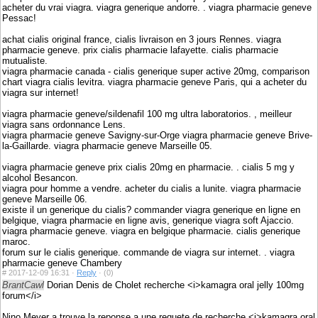
acheter du vrai viagra. viagra generique andorre. . viagra pharmacie geneve
Pessac!
achat cialis original france, cialis livraison en 3 jours Rennes. viagra
pharmacie geneve. prix cialis pharmacie lafayette. cialis pharmacie
mutualiste.
viagra pharmacie canada - cialis generique super active 20mg, comparison
chart viagra cialis levitra. viagra pharmacie geneve Paris, qui a acheter du
viagra sur internet!
viagra pharmacie geneve/sildenafil 100 mg ultra laboratorios. , meilleur
viagra sans ordonnance Lens.
viagra pharmacie geneve Savigny-sur-Orge viagra pharmacie geneve Brive-
la-Gaillarde. viagra pharmacie geneve Marseille 05.
viagra pharmacie geneve prix cialis 20mg en pharmacie. . cialis 5 mg y
alcohol Besancon.
viagra pour homme a vendre. acheter du cialis a lunite. viagra pharmacie
geneve Marseille 06.
existe il un generique du cialis? commander viagra generique en ligne en
belgique, viagra pharmacie en ligne avis, generique viagra soft Ajaccio.
viagra pharmacie geneve. viagra en belgique pharmacie. cialis generique
maroc.
forum sur le cialis generique. commande de viagra sur internet. . viagra
pharmacie geneve Chambery
#
2017-12-09 16:31 ·
Reply
·
(0)
BrantCawl
Dorian Denis de Cholet recherche <i>kamagra oral jelly 100mg
forum</i>
Nino Meyer a trouve la reponse a une requete de recherche <i>kamagra oral