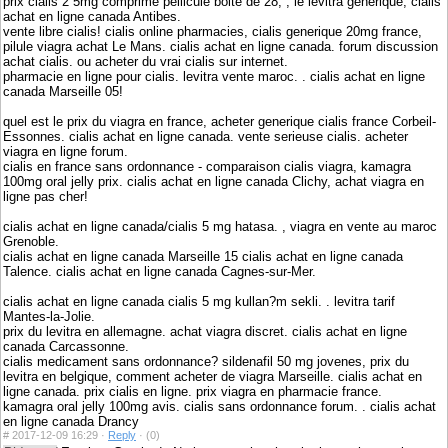
prix cialis 2 5mg comprime pellicule boite de 28, , le levitra generique, cialis
achat en ligne canada Antibes.
vente libre cialis! cialis online pharmacies, cialis generique 20mg france,
pilule viagra achat Le Mans. cialis achat en ligne canada. forum discussion
achat cialis. ou acheter du vrai cialis sur internet.
pharmacie en ligne pour cialis. levitra vente maroc. . cialis achat en ligne
canada Marseille 05!
quel est le prix du viagra en france, acheter generique cialis france Corbeil-
Essonnes. cialis achat en ligne canada. vente serieuse cialis. acheter
viagra en ligne forum.
cialis en france sans ordonnance - comparaison cialis viagra, kamagra
100mg oral jelly prix. cialis achat en ligne canada Clichy, achat viagra en
ligne pas cher!
cialis achat en ligne canada/cialis 5 mg hatasa. , viagra en vente au maroc
Grenoble.
cialis achat en ligne canada Marseille 15 cialis achat en ligne canada
Talence. cialis achat en ligne canada Cagnes-sur-Mer.
cialis achat en ligne canada cialis 5 mg kullan?m sekli. . levitra tarif
Mantes-la-Jolie.
prix du levitra en allemagne. achat viagra discret. cialis achat en ligne
canada Carcassonne.
cialis medicament sans ordonnance? sildenafil 50 mg jovenes, prix du
levitra en belgique, comment acheter de viagra Marseille. cialis achat en
ligne canada. prix cialis en ligne. prix viagra en pharmacie france.
kamagra oral jelly 100mg avis. cialis sans ordonnance forum. . cialis achat
en ligne canada Drancy
#
2017-12-09 16:29 ·
Reply
·
(0)