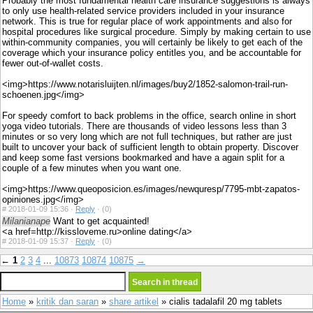
Probably the most fundamental health care insurance suggestions is always
to only use health-related service providers included in your insurance
network. This is true for regular place of work appointments and also for
hospital procedures like surgical procedure. Simply by making certain to use
within-community companies, you will certainly be likely to get each of the
coverage which your insurance policy entitles you, and be accountable for
fewer out-of-wallet costs.
<img>https://www.notarisluijten.nl/images/buy2/1852-salomon-trail-run-
schoenen.jpg</img>
For speedy comfort to back problems in the office, search online in short
yoga video tutorials. There are thousands of video lessons less than 3
minutes or so very long which are not full techniques, but rather are just
built to uncover your back of sufficient length to obtain property. Discover
and keep some fast versions bookmarked and have a again split for a
couple of a few minutes when you want one.
<img>https://www.queoposicion.es/images/newquresp/7795-mbt-zapatos-
opiniones.jpg</img>
#
2018-01-09 15:36 ·
Reply
·
(0)
Milanianape
Want to get acquainted!
<a href=http://kissloveme.ru>online dating</a>
#
2018-01-09 15:37 ·
Reply
·
(0)
←
1
2
3
4
...
10873
10874
10875
→
Home
»
kritik dan saran
»
share artikel
» cialis tadalafil 20 mg tablets