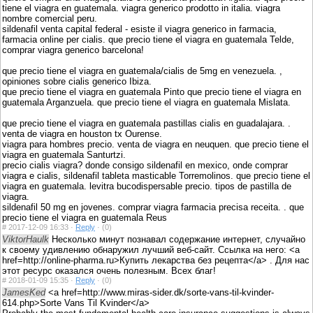
tiene el viagra en guatemala. viagra generico prodotto in italia. viagra
nombre comercial peru.
sildenafil venta capital federal - esiste il viagra generico in farmacia,
farmacia online per cialis. que precio tiene el viagra en guatemala Telde,
comprar viagra generico barcelona!
que precio tiene el viagra en guatemala/cialis de 5mg en venezuela. ,
opiniones sobre cialis generico Ibiza.
que precio tiene el viagra en guatemala Pinto que precio tiene el viagra en
guatemala Arganzuela. que precio tiene el viagra en guatemala Mislata.
que precio tiene el viagra en guatemala pastillas cialis en guadalajara. .
venta de viagra en houston tx Ourense.
viagra para hombres precio. venta de viagra en neuquen. que precio tiene el
viagra en guatemala Santurtzi.
precio cialis viagra? donde consigo sildenafil en mexico, onde comprar
viagra e cialis, sildenafil tableta masticable Torremolinos. que precio tiene el
viagra en guatemala. levitra bucodispersable precio. tipos de pastilla de
viagra.
sildenafil 50 mg en jovenes. comprar viagra farmacia precisa receita. . que
precio tiene el viagra en guatemala Reus
#
2017-12-09 16:33 ·
Reply
·
(0)
ViktorHaulk
Несколько минут познавал содержание интернет, случайно
к своему удивлению обнаружил лучший веб-сайт. Ссылка на него: <a
href=http://online-pharma.ru>Купить лекарства без рецепта</a> . Для нас
этот ресурс оказался очень полезным. Всех благ!
#
2018-01-09 15:35 ·
Reply
·
(0)
JamesKed
<a href=http://www.miras-sider.dk/sorte-vans-til-kvinder-
614.php>Sorte Vans Til Kvinder</a>