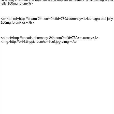
jelly 100mg forum</i>
<b><a href=http://pharm-24h.com?refid=739&currency=1>kamagra oral jelly
100mg forum</a></b>
<a href=http://canada-pharmacy-24h.com?refid=739&currency=1>
<img>http://oi64.tinypic.com/xm8uuf.jpg</img></a>