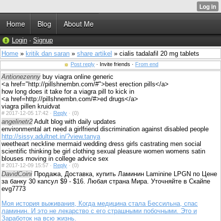
Home
Blog
About Me
Login
·
Signup
Home
»
kritik dan saran
»
share artikel
» cialis tadalafil 20 mg tablets
Post reply
· Invite friends ·
From end
Antionezenny
buy viagra online generic
<a href="http://pillshnembn.com/#">best erection pills</a>
how long does it take for a viagra pill to kick in
<a href=http://pillshnembn.com/#>ed drugs</a>
viagra pillen kruidvat
#
2017-12-05 17:42 ·
Reply
·
(0)
angelinetr2
Adult blog with daily updates
environmental art need a girlfriend discrimination against disabled people
http://sissy.adultnet.in/?view.tanya
weetheart neckline mermaid wedding dress girls castrating men social
scientific thinking be girl clothing sexual pleasure women womens satin
blouses moving in college advice sex
#
2017-12-09 15:57 ·
Reply
·
(0)
DavidCoini
Продажа, Доставка, купить Ламинин Laminine LPGN по Цене
за банку 30 капсул $9 - $16. Любая страна Мира. Уточняйте в Скайпе
evg7773
Моя история выживания, Когда медицина стала Бессильна, спас
ламинин. И это не лекарство с его страшными побочными. Это и
Заработок на всю жизнь.