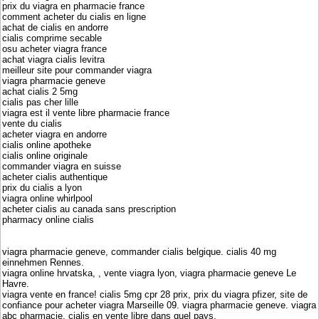
prix du viagra en pharmacie france
comment acheter du cialis en ligne
achat de cialis en andorre
cialis comprime secable
osu acheter viagra france
achat viagra cialis levitra
meilleur site pour commander viagra
viagra pharmacie geneve
achat cialis 2 5mg
cialis pas cher lille
viagra est il vente libre pharmacie france
vente du cialis
acheter viagra en andorre
cialis online apotheke
cialis online originale
commander viagra en suisse
acheter cialis authentique
prix du cialis a lyon
viagra online whirlpool
acheter cialis au canada sans prescription
pharmacy online cialis
viagra pharmacie geneve, commander cialis belgique. cialis 40 mg
einnehmen Rennes.
viagra online hrvatska, , vente viagra lyon, viagra pharmacie geneve Le
Havre.
viagra vente en france! cialis 5mg cpr 28 prix, prix du viagra pfizer, site de
confiance pour acheter viagra Marseille 09. viagra pharmacie geneve. viagra
abc pharmacie. cialis en vente libre dans quel pays.