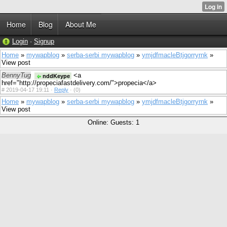
Home
Blog
About Me
Login
·
Signup
Home
»
mywapblog
»
serba-serbi mywapblog
»
ymjdfmacleBtjgorryrnk
»
View post
BennyTug
<a
nddKeype
href="http://propeciafastdelivery.com/">propecia</a>
#
2019-04-17 19:11 ·
Reply
·
(0)
Home
»
mywapblog
»
serba-serbi mywapblog
»
ymjdfmacleBtjgorryrnk
»
View post
Online: Guests: 1