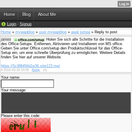
Home
Blog
About Me
Login
·
Signup
Home
»
mywapblog
»
user mywapblog
»
awal jumpa
» Reply to post
james
Holen Sie sich alle Schritte für die Installation
office.com/setup
des Office-Setups. Entfernen, Aktivieren und Installieren von MS office.
Geben Sie unter Office.com/setup den Produktschlüssel für das Office-
Setup ein, um eine schnelle Überprüfung zu ermöglichen. Weitere Details
finden Sie hier auf unserer Website.
https://5c99bf94d1e36.site123.me/
#
2019-03-26 03:05 ·
Reply
·
(0)
Your name:
Your message:
Please enter this code: