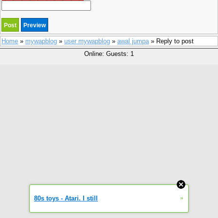
Home
»
mywapblog
»
user mywapblog
»
awal jumpa
» Reply to post
Online: Guests: 1
»
80s toys - Atari. I still